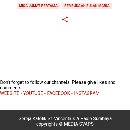
MISA JUMAT PERTAMA
PEMBUKAAN BULAN MARIA
C
o
m
m
e
Don't forget to follow our channels. Please give likes and
n
comments.
t
WEBSITE
-
YOUTUBE
-
FACEBOOK
-
INSTAGRAM
s
Gereja Katolik St. Vincentius A Paulo Surabaya
copyrights © MEDIA SVAPS