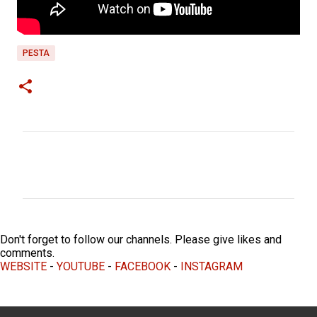
PESTA
C
o
m
m
e
Don't forget to follow our channels. Please give likes and
n
comments.
WEBSITE
-
YOUTUBE
-
FACEBOOK
-
INSTAGRAM
t
s